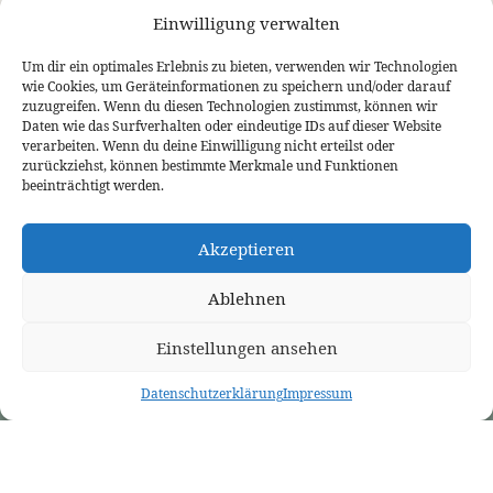
Einwilligung verwalten
Um dir ein optimales Erlebnis zu bieten, verwenden wir Technologien
wie Cookies, um Geräteinformationen zu speichern und/oder darauf
zuzugreifen. Wenn du diesen Technologien zustimmst, können wir
Daten wie das Surfverhalten oder eindeutige IDs auf dieser Website
ÜBER UNS
PREDIGTEN
VERANSTALTUNGEN
verarbeiten. Wenn du deine Einwilligung nicht erteilst oder
Wer wir sind
Predigtthemen
Kalender
zurückziehst, können bestimmte Merkmale und Funktionen
Unser Glaube
Predigtreihen
Sommerfreizeit
Kontakt
Predigtbücher
Osterfreizeit
beeinträchtigt werden.
Impressum
LINKS
Akzeptieren
Bekennende Evangelisch-Reformierte Gemeinde Nordhorn
Bekennende Evangelisch-Reformierte Gemeinde Gießen
Bekennende Evangelisch-Reformierte Gemeinde Tübingen
Ablehnen
Akademie für Reformatorische Theologie
Bekennende Kirche (kostenlose Zeitschrift)
Josia Blog
Einstellungen ansehen
Evangelium21
3L Verlag
Betanien Verlag
Datenschutzerklärung
Impressum
PRCA