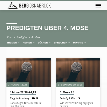
PREDIGTEN ÜBER 4. MOSE
Start
Predigten
4. Mose
THEMEN
REIHEN
BÜCHER
SPRECHER
MONATE
PREDIGTEN
ÜBER
4.
MOSE
3. AUGUST 2025
9. SEPTEMBER 2018
4.Mose 22,36-24,19
4. Mose 25
Jörg Wehrenberg
Ludwig Rühle
Gottes Segen für sein Volk ist
Wie wir Verführung begegnen
unaufhaltsam
müssen