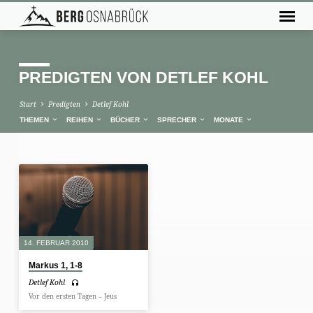
PREDIGTEN VON DETLEF KOHL
Start
Predigten
Detlef Kohl
THEMEN
REIHEN
BÜCHER
SPRECHER
MONATE
PREDIGTEN
VON
DETLEF
KOHL
14. FEBRUAR 2010
Markus 1, 1-8
Detlef Kohl
Vor den ersten Tagen – Jeus