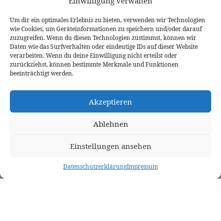
Einwilligung verwalten
Um dir ein optimales Erlebnis zu bieten, verwenden wir Technologien
wie Cookies, um Geräteinformationen zu speichern und/oder darauf
zuzugreifen. Wenn du diesen Technologien zustimmst, können wir
Daten wie das Surfverhalten oder eindeutige IDs auf dieser Website
ÜBER UNS
PREDIGTEN
VERANSTALTUNGEN
verarbeiten. Wenn du deine Einwilligung nicht erteilst oder
Wer wir sind
Predigtthemen
Kalender
zurückziehst, können bestimmte Merkmale und Funktionen
Unser Glaube
Predigtreihen
Sommerfreizeit
beeinträchtigt werden.
Kontakt
Predigtbücher
Osterfreizeit
Impressum
LINKS
Akzeptieren
Bekennende Evangelisch-Reformierte Gemeinde Nordhorn
Bekennende Evangelisch-Reformierte Gemeinde Gießen
Ablehnen
Bekennende Evangelisch-Reformierte Gemeinde Tübingen
Akademie für Reformatorische Theologie
Bekennende Kirche (kostenlose Zeitschrift)
Einstellungen ansehen
Josia Blog
Evangelium21
3L Verlag
Datenschutzerklärung
Impressum
Betanien Verlag
PRCA