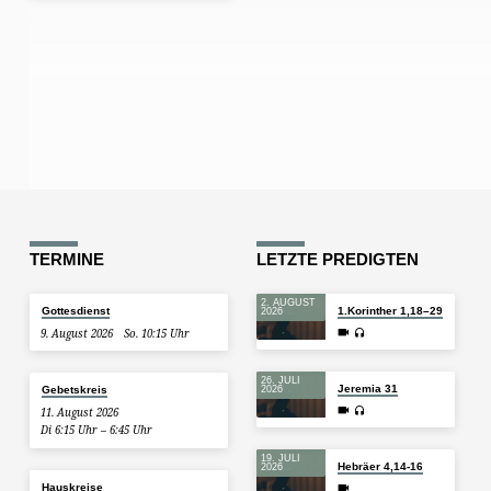
TERMINE
LETZTE PREDIGTEN
2. AUGUST
Gottesdienst
1.Korinther 1,18–29
2026
9. August 2026
So. 10:15 Uhr
26. JULI
Jeremia 31
Gebetskreis
2026
11. August 2026
Di 6:15 Uhr – 6:45 Uhr
19. JULI
Hebräer 4,14-16
2026
Hauskreise