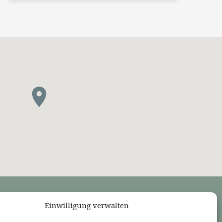
Einwilligung verwalten
LINKS
Bekennende Evangelisch-Reformierte Gemeinde Nordhorn