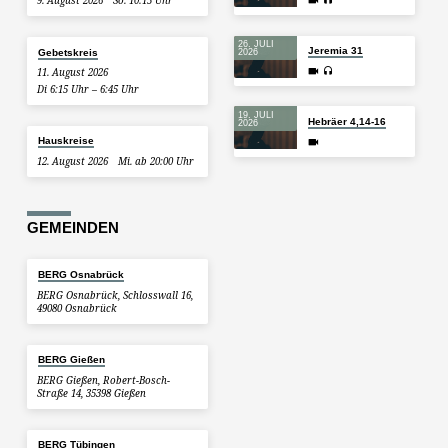
9. August 2026
So. 10:15 Uhr
26. JULI
Jeremia 31
Gebetskreis
2026
11. August 2026
Di 6:15 Uhr – 6:45 Uhr
19. JULI
Hebräer 4,14-16
2026
Hauskreise
12. August 2026
Mi. ab 20:00 Uhr
GEMEINDEN
BERG Osnabrück
BERG Osnabrück, Schlosswall 16,
49080 Osnabrück
BERG Gießen
BERG Gießen, Robert-Bosch-
Straße 14, 35398 Gießen
BERG Tübingen