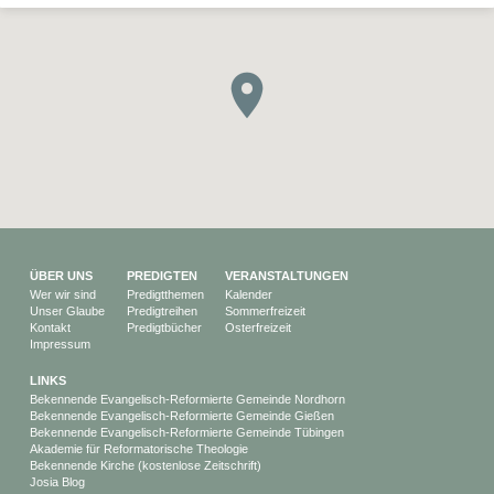
ÜBER UNS
PREDIGTEN
VERANSTALTUNGEN
Wer wir sind
Predigtthemen
Kalender
Unser Glaube
Predigtreihen
Sommerfreizeit
Kontakt
Predigtbücher
Osterfreizeit
Impressum
LINKS
Bekennende Evangelisch-Reformierte Gemeinde Nordhorn
Bekennende Evangelisch-Reformierte Gemeinde Gießen
Bekennende Evangelisch-Reformierte Gemeinde Tübingen
Akademie für Reformatorische Theologie
Bekennende Kirche (kostenlose Zeitschrift)
Josia Blog