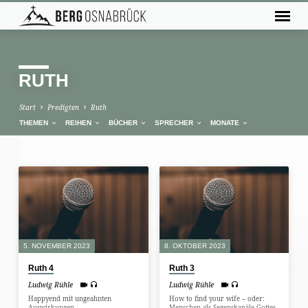
RUTH
Start
Predigten
Ruth
THEMEN
REIHEN
BÜCHER
SPRECHER
MONATE
RUTH
5. NOVEMBER 2023
8. OKTOBER 2023
Ruth 4
Ruth 3
Ludwig Rühle
Ludwig Rühle
Happyend mit ungeahnten
How to find your wife – oder:
Auswirkungen
Menschen als Segenskanäle Gottes