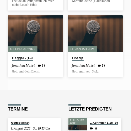
Freude an Jesus, wenn ich mich
Gott und deine Qualifikation
nicht danach fühle
6. FEBRUAR 2022
31. JANUAR 2021
Haggai 2,1-9
Obadja
Jonathan Malisi
Jonathan Malisi
Gott und dein Dienst
Gott und mein Stolz
TERMINE
LETZTE PREDIGTEN
2. AUGUST
Gottesdienst
1.Korinther 1,18–29
2026
9. August 2026
So. 10:15 Uhr