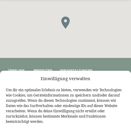
ÜBER UNS
PREDIGTEN
VERANSTALTUNGEN
Wer wir sind
Predigtthemen
Kalender
Einwilligung verwalten
Unser Glaube
Predigtreihen
Sommerfreizeit
Kontakt
Predigtbücher
Osterfreizeit
Impressum
Um dir ein optimales Erlebnis zu bieten, verwenden wir Technologien
wie Cookies, um Geräteinformationen zu speichern und/oder darauf
LINKS
zuzugreifen. Wenn du diesen Technologien zustimmst, können wir
Bekennende Evangelisch-Reformierte Gemeinde Nordhorn
Daten wie das Surfverhalten oder eindeutige IDs auf dieser Website
Bekennende Evangelisch-Reformierte Gemeinde Gießen
verarbeiten. Wenn du deine Einwilligung nicht erteilst oder
Bekennende Evangelisch-Reformierte Gemeinde Tübingen
zurückziehst, können bestimmte Merkmale und Funktionen
Akademie für Reformatorische Theologie
Bekennende Kirche (kostenlose Zeitschrift)
beeinträchtigt werden.
Josia Blog
Evangelium21