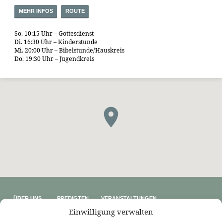
MEHR INFOS
ROUTE
So. 10:15 Uhr – Gottesdienst
Di. 16:30 Uhr – Kinderstunde
Mi. 20:00 Uhr – Bibelstunde/Hauskreis
Do. 19:30 Uhr – Jugendkreis
ÜBER UNS
PREDIGTEN
VERANSTALTUNGEN
Wer wir sind
Predigtthemen
Kalender
Einwilligung verwalten
Unser Glaube
Predigtreihen
Sommerfreizeit
Kontakt
Predigtbücher
Osterfreizeit