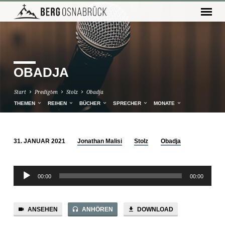
OBADJA
Start
Predigten
Stolz
Obadja
THEMEN
REIHEN
BÜCHER
SPRECHER
MONATE
31. JANUAR 2021
Jonathan Malisi
Stolz
Obadja
OBADJA
Audio-
00:00
00:00
Player
ANSEHEN
ANHÖREN
DOWNLOAD