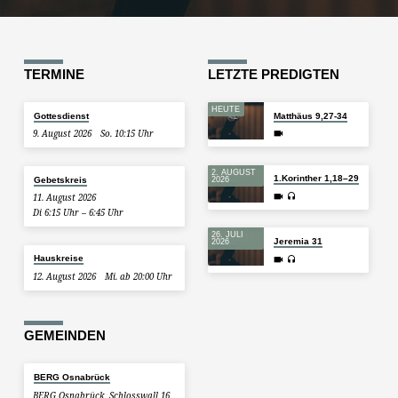
TERMINE
LETZTE PREDIGTEN
HEUTE
Gottesdienst
Matthäus 9,27-34
9. August 2026
So. 10:15 Uhr
2. AUGUST
1.Korinther 1,18–29
Gebetskreis
2026
11. August 2026
Di 6:15 Uhr – 6:45 Uhr
26. JULI
Jeremia 31
2026
Hauskreise
12. August 2026
Mi. ab 20:00 Uhr
GEMEINDEN
BERG Osnabrück
BERG Osnabrück, Schlosswall 16,