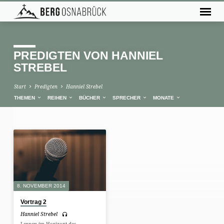
PREDIGTEN VON HANNIEL
STREBEL
Start
Predigten
Hanniel Strebel
THEMEN
REIHEN
BÜCHER
SPRECHER
MONATE
PREDIGTEN
VON
HANNIEL
STREBEL
8. NOVEMBER 2014
Vortrag 2
Hanniel Strebel