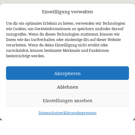
Einwilligung verwalten
Um dir ein optimales Erlebnis zu bieten, verwenden wir Technologien
wie Cookies, um Geräteinformationen zu speichern und/oder darauf
zuzugreifen. Wenn du diesen Technologien zustimmst, können wir
Daten wie das Surfverhalten oder eindeutige IDs auf dieser Website
ÜBER UNS
PREDIGTEN
VERANSTALTUNGEN
verarbeiten. Wenn du deine Einwilligung nicht erteilst oder
Wer wir sind
Predigtthemen
Kalender
zurückziehst, können bestimmte Merkmale und Funktionen
Unser Glaube
Predigtreihen
Sommerfreizeit
beeinträchtigt werden.
Kontakt
Predigtbücher
Osterfreizeit
Impressum
LINKS
Akzeptieren
Bekennende Evangelisch-Reformierte Gemeinde Nordhorn
Bekennende Evangelisch-Reformierte Gemeinde Gießen
Bekennende Evangelisch-Reformierte Gemeinde Tübingen
Ablehnen
Akademie für Reformatorische Theologie
Bekennende Kirche (kostenlose Zeitschrift)
Josia Blog
Einstellungen ansehen
Evangelium21
3L Verlag
Betanien Verlag
Datenschutzerklärung
Impressum
PRCA