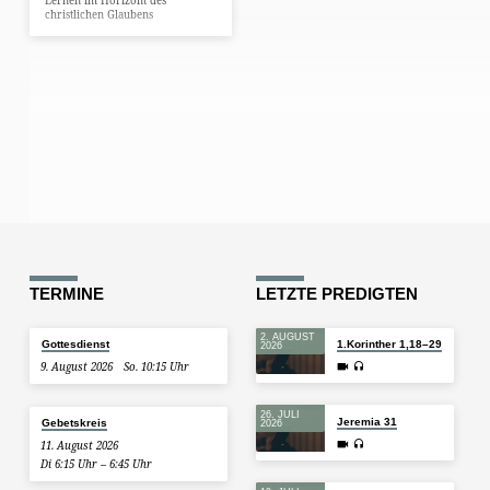
Lernen im Horizont des
christlichen Glaubens
TERMINE
LETZTE PREDIGTEN
2. AUGUST
Gottesdienst
1.Korinther 1,18–29
2026
9. August 2026
So. 10:15 Uhr
26. JULI
Jeremia 31
Gebetskreis
2026
11. August 2026
Di 6:15 Uhr – 6:45 Uhr