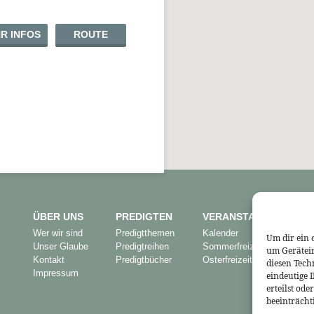
R INFOS
ROUTE
ÜBER UNS
PREDIGTEN
VERANSTALTUNGEN
Wer wir sind
Predigtthemen
Kalender
Um dir ein 
Unser Glaube
Predigtreihen
Sommerfreizeit
um Gerätei
Kontakt
Predigtbücher
Osterfreizeit
diesen Tech
Impressum
eindeutige 
erteilst od
beeinträcht