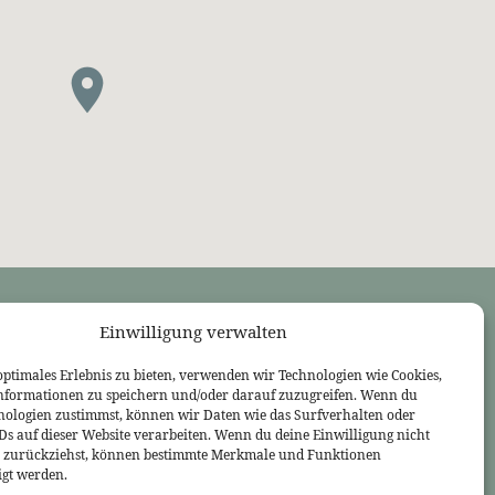
Einwilligung verwalten
LINKS
Bekennende Evangelisch-Reformierte Gemeinde Nordhorn
optimales Erlebnis zu bieten, verwenden wir Technologien wie Cookies,
Bekennende Evangelisch-Reformierte Gemeinde Gießen
nformationen zu speichern und/oder darauf zuzugreifen. Wenn du
Bekennende Evangelisch-Reformierte Gemeinde Tübingen
nologien zustimmst, können wir Daten wie das Surfverhalten oder
Akademie für Reformatorische Theologie
IDs auf dieser Website verarbeiten. Wenn du deine Einwilligung nicht
Bekennende Kirche (kostenlose Zeitschrift)
er zurückziehst, können bestimmte Merkmale und Funktionen
Josia Blog
igt werden.
Evangelium21