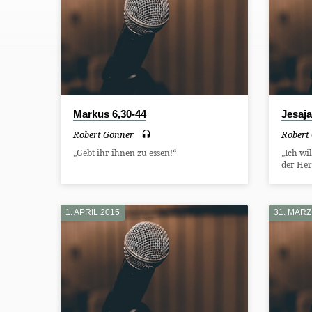
PREDIGTEN
VON
ROBERT
GÖNNER
Markus 6,30-44
Jesaja
Robert Gönner
Robert
„Gebt ihr ihnen zu essen!“
„Ich wi
der Her
1. APRIL 2015
31. MÄRZ