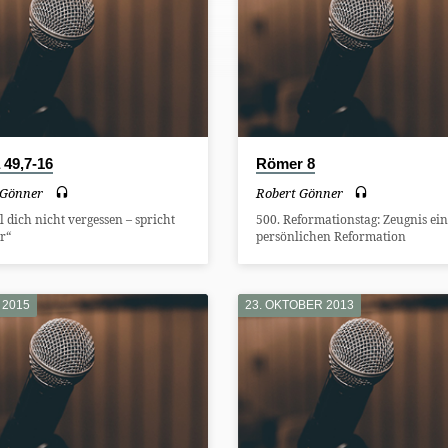
 49,7-16
Römer 8
 Gönner
Robert Gönner
ll dich nicht vergessen – spricht
500. Reformationstag: Zeugnis ei
r“
persönlichen Reformation
 2015
23. OKTOBER 2013