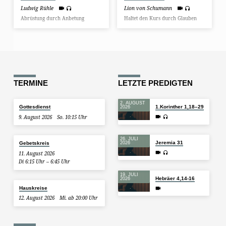
Ludwig Rühle
Lion von Schumann
Abrüstung durch Anbetung
Haltet den Kurs durch Glauben
TERMINE
LETZTE PREDIGTEN
2. AUGUST
Gottesdienst
1.Korinther 1,18–29
2026
9. August 2026
So. 10:15 Uhr
26. JULI
Jeremia 31
Gebetskreis
2026
11. August 2026
Di 6:15 Uhr – 6:45 Uhr
19. JULI
Hebräer 4,14-16
2026
Hauskreise
12. August 2026
Mi. ab 20:00 Uhr