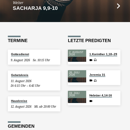
Weiter
SACHARJA 9,9-10
TERMINE
LETZTE PREDIGTEN
2. AUGUST
Gottesdienst
1.Korinther 1,18–29
2026
9. August 2026
So. 10:15 Uhr
26. JULI
Jeremia 31
Gebetskreis
2026
11. August 2026
Di 6:15 Uhr – 6:45 Uhr
19. JULI
Hebräer 4,14-16
2026
Hauskreise
12. August 2026
Mi. ab 20:00 Uhr
GEMEINDEN