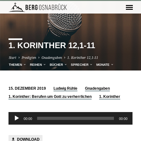
1. KORINTHER 12,1-11
Start
Predigten
Gnadengaben
1. Korinther 12,1-11
THEMEN
REIHEN
BÜCHER
SPRECHER
MONATE
15. DEZEMBER 2019
Ludwig Rühle
Gnadengaben
1.
1. Korinther: Berufen um Gott zu verherrlichen
1. Korinther
KORINTHER
12,1-
Audio-
11
00:00
00:00
Player
DOWNLOAD