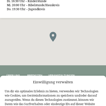
Di. 16:30 Uhr – Kinderstunde
Mi. 20:00 Uhr – Bibelstunde/Hauskreis
Do. 19:30 Uhr – Jugendkreis
ÜBER UNS
PREDIGTEN
VERANSTALTUNGEN
Wer wir sind
Predigtthemen
Kalender
Einwilligung verwalten
Unser Glaube
Predigtreihen
Sommerfreizeit
Kontakt
Predigtbücher
Osterfreizeit
Impressum
Um dir ein optimales Erlebnis zu bieten, verwenden wir Technologien
wie Cookies, um Geräteinformationen zu speichern und/oder darauf
LINKS
zuzugreifen. Wenn du diesen Technologien zustimmst, können wir
Bekennende Evangelisch-Reformierte Gemeinde Nordhorn
Daten wie das Surfverhalten oder eindeutige IDs auf dieser Website
Bekennende Evangelisch-Reformierte Gemeinde Gießen