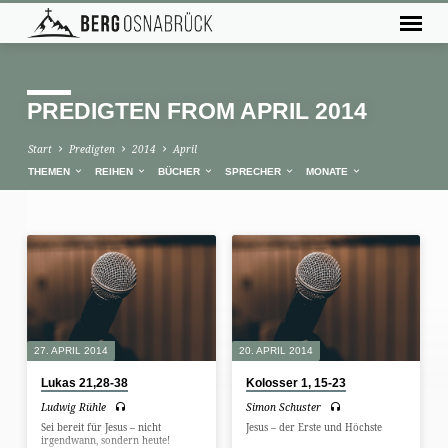
PREDIGTEN FROM APRIL 2014
Start
Predigten
2014
April
THEMEN
REIHEN
BÜCHER
SPRECHER
MONATE
PREDIGTEN
FROM
APRIL
2014
27. APRIL 2014
20. APRIL 2014
Lukas 21,28-38
Kolosser 1, 15-23
Ludwig Rühle
Simon Schuster
Sei bereit für Jesus – nicht
Jesus – der Erste und Höchste
irgendwann, sondern heute!