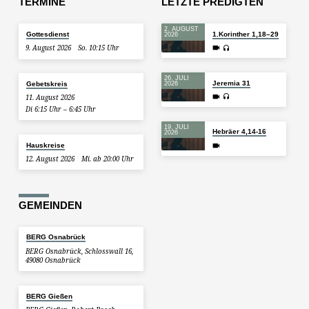
TERMINE
LETZTE PREDIGTEN
2. AUGUST
Gottesdienst
1.Korinther 1,18–29
2026
9. August 2026
So. 10:15 Uhr
26. JULI
Jeremia 31
Gebetskreis
2026
11. August 2026
Di 6:15 Uhr – 6:45 Uhr
19. JULI
Hebräer 4,14-16
2026
Hauskreise
12. August 2026
Mi. ab 20:00 Uhr
GEMEINDEN
BERG Osnabrück
BERG Osnabrück, Schlosswall 16,
49080 Osnabrück
BERG Gießen