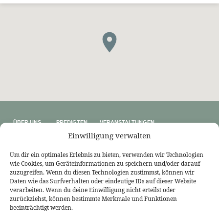
ÜBER UNS
PREDIGTEN
VERANSTALTUNGEN
Wer wir sind
Predigtthemen
Kalender
Einwilligung verwalten
Unser Glaube
Predigtreihen
Sommerfreizeit
Kontakt
Predigtbücher
Osterfreizeit
Impressum
Um dir ein optimales Erlebnis zu bieten, verwenden wir Technologien
wie Cookies, um Geräteinformationen zu speichern und/oder darauf
LINKS
zuzugreifen. Wenn du diesen Technologien zustimmst, können wir
Bekennende Evangelisch-Reformierte Gemeinde Nordhorn
Daten wie das Surfverhalten oder eindeutige IDs auf dieser Website
Bekennende Evangelisch-Reformierte Gemeinde Gießen
verarbeiten. Wenn du deine Einwilligung nicht erteilst oder
Bekennende Evangelisch-Reformierte Gemeinde Tübingen
zurückziehst, können bestimmte Merkmale und Funktionen
Akademie für Reformatorische Theologie
Bekennende Kirche (kostenlose Zeitschrift)
beeinträchtigt werden.
Josia Blog