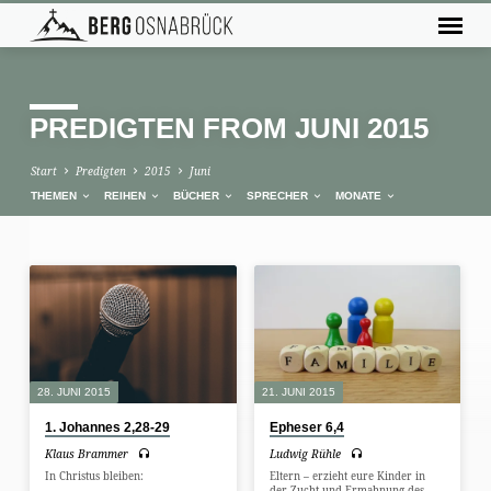
PREDIGTEN FROM JUNI 2015
Start
Predigten
2015
Juni
THEMEN
REIHEN
BÜCHER
SPRECHER
MONATE
PREDIGTEN
FROM
JUNI
2015
28. JUNI 2015
21. JUNI 2015
1. Johannes 2,28-29
Epheser 6,4
Klaus Brammer
Ludwig Rühle
In Christus bleiben:
Eltern – erzieht eure Kinder in
der Zucht und Ermahnung des