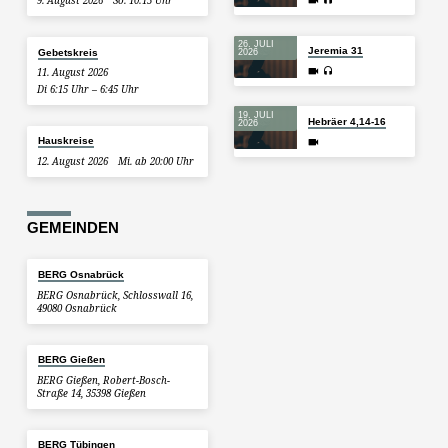
9. August 2026
So. 10:15 Uhr
26. JULI
Jeremia 31
Gebetskreis
2026
11. August 2026
Di 6:15 Uhr – 6:45 Uhr
19. JULI
Hebräer 4,14-16
2026
Hauskreise
12. August 2026
Mi. ab 20:00 Uhr
GEMEINDEN
BERG Osnabrück
BERG Osnabrück, Schlosswall 16,
49080 Osnabrück
BERG Gießen
BERG Gießen, Robert-Bosch-
Straße 14, 35398 Gießen
BERG Tübingen