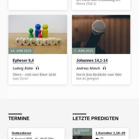
Herrn (Teil 1)
14. JUNI 2015
7. JUNI 2015
Epheser 6,4
Johannes 14,1-14
Ludwig Rühle
Andreas Münch
Eltern – reizt eure Kiner nicht
Durch Jesu Rückkehr zum Vater
zum Zorn!
bist du gesegnet
TERMINE
LETZTE PREDIGTEN
2. AUGUST
Gottesdienst
1.Korinther 1,18–29
2026