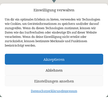
Einwilligung verwalten
Um dir ein optimales Erlebnis zu bieten, verwenden wir Technologien
wie Cookies, um Geräteinformationen zu speichern und/oder darauf
zuzugreifen. Wenn du diesen Technologien zustimmst, können wir
Daten wie das Surfverhalten oder eindeutige IDs auf dieser Website
verarbeiten. Wenn du deine Einwilligung nicht erteilst oder
ÜBER UNS
PREDIGTEN
VERANSTALTUNGEN
zurückziehst, können bestimmte Merkmale und Funktionen
Wer wir sind
Predigtthemen
Kalender
beeinträchtigt werden.
Unser Glaube
Predigtreihen
Sommerfreizeit
Kontakt
Predigtbücher
Osterfreizeit
Impressum
Akzeptieren
LINKS
Bekennende Evangelisch-Reformierte Gemeinde Nordhorn
Bekennende Evangelisch-Reformierte Gemeinde Gießen
Ablehnen
Bekennende Evangelisch-Reformierte Gemeinde Tübingen
Akademie für Reformatorische Theologie
Bekennende Kirche (kostenlose Zeitschrift)
Einstellungen ansehen
Josia Blog
Evangelium21
3L Verlag
Datenschutzerklärung
Impressum
Betanien Verlag
PRCA