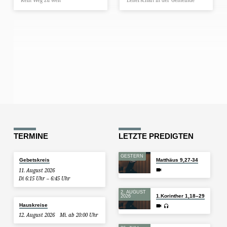
Kein Weg zu weit
Leiterschaft in der Gemeinde
TERMINE
LETZTE PREDIGTEN
GESTERN
Gebetskreis
Matthäus 9,27-34
11. August 2026
Di 6:15 Uhr – 6:45 Uhr
2. AUGUST
1.Korinther 1,18–29
2026
Hauskreise
12. August 2026
Mi. ab 20:00 Uhr