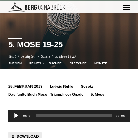
5. MOSE 19-25
Start
Predigten
Gesetz
5. Mose 19-25
THEMEN
REIHEN
BÜCHER
SPRECHER
MONATE
25. FEBRUAR 2018
Ludwig Rühle
Gesetz
5.
Das fünfte Buch Mose - Triumph der Gnade
5. Mose
MOSE
19-
Audio-
25
00:00
00:00
Player
DOWNLOAD