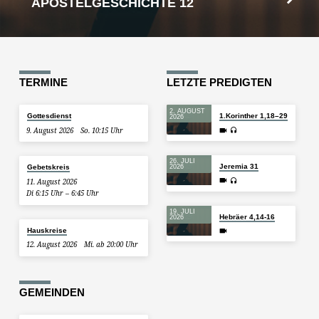
APOSTELGESCHICHTE 12
TERMINE
LETZTE PREDIGTEN
2. AUGUST
Gottesdienst
1.Korinther 1,18–29
2026
9. August 2026
So. 10:15 Uhr
26. JULI
Jeremia 31
Gebetskreis
2026
11. August 2026
Di 6:15 Uhr – 6:45 Uhr
19. JULI
Hebräer 4,14-16
2026
Hauskreise
12. August 2026
Mi. ab 20:00 Uhr
GEMEINDEN