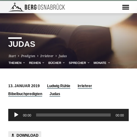
JUDAS
Start
Predigten
Irrlehrer
Judas
THEMEN
REIHEN
BÜCHER
SPRECHER
MONATE
13. JANUAR 2019
Ludwig Rühle
Irrlehrer
JUDAS
Bibelbuchpredigten
Judas
Audio-
00:00
00:00
Player
DOWNLOAD