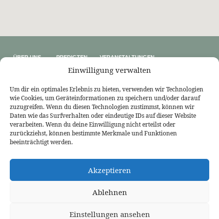
ÜBER UNS
PREDIGTEN
VERANSTALTUNGEN
Wer wir sind
Predigtthemen
Kalender
Einwilligung verwalten
Unser Glaube
Predigtreihen
Sommerfreizeit
Kontakt
Predigtbücher
Osterfreizeit
Impressum
Um dir ein optimales Erlebnis zu bieten, verwenden wir Technologien
wie Cookies, um Geräteinformationen zu speichern und/oder darauf
LINKS
zuzugreifen. Wenn du diesen Technologien zustimmst, können wir
Bekennende Evangelisch-Reformierte Gemeinde Nordhorn
Daten wie das Surfverhalten oder eindeutige IDs auf dieser Website
Bekennende Evangelisch-Reformierte Gemeinde Gießen
verarbeiten. Wenn du deine Einwilligung nicht erteilst oder
Bekennende Evangelisch-Reformierte Gemeinde Tübingen
zurückziehst, können bestimmte Merkmale und Funktionen
Akademie für Reformatorische Theologie
beeinträchtigt werden.
Bekennende Kirche (kostenlose Zeitschrift)
Josia Blog
Evangelium21
3L Verlag
Akzeptieren
Betanien Verlag
PRCA
Ablehnen
Einstellungen ansehen