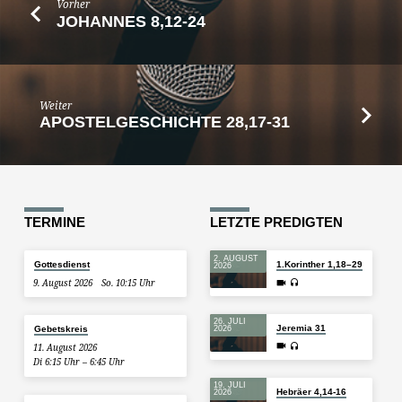
Vorher
JOHANNES 8,12-24
Weiter
APOSTELGESCHICHTE 28,17-31
TERMINE
LETZTE PREDIGTEN
2. AUGUST
Gottesdienst
1.Korinther 1,18–29
2026
9. August 2026
So. 10:15 Uhr
26. JULI
Jeremia 31
Gebetskreis
2026
11. August 2026
Di 6:15 Uhr – 6:45 Uhr
19. JULI
Hebräer 4,14-16
2026