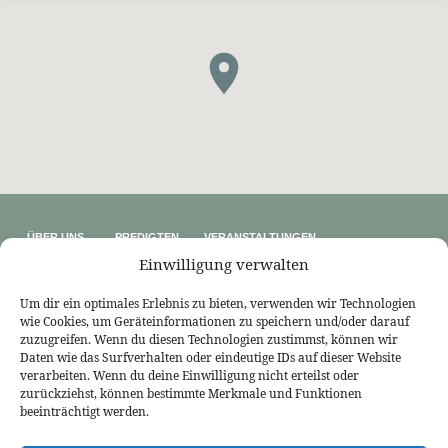
ÜBER UNS
PREDIGTEN
VERANSTALTUNGEN
Wer wir sind
Predigtthemen
Kalender
Einwilligung verwalten
Unser Glaube
Predigtreihen
Sommerfreizeit
Kontakt
Predigtbücher
Osterfreizeit
Impressum
Um dir ein optimales Erlebnis zu bieten, verwenden wir Technologien
wie Cookies, um Geräteinformationen zu speichern und/oder darauf
LINKS
zuzugreifen. Wenn du diesen Technologien zustimmst, können wir
Bekennende Evangelisch-Reformierte Gemeinde Nordhorn
Daten wie das Surfverhalten oder eindeutige IDs auf dieser Website
Bekennende Evangelisch-Reformierte Gemeinde Gießen
verarbeiten. Wenn du deine Einwilligung nicht erteilst oder
Bekennende Evangelisch-Reformierte Gemeinde Tübingen
zurückziehst, können bestimmte Merkmale und Funktionen
Akademie für Reformatorische Theologie
Bekennende Kirche (kostenlose Zeitschrift)
beeinträchtigt werden.
Josia Blog
Evangelium21