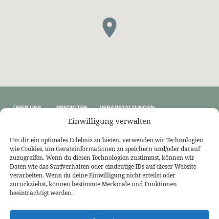
ÜBER UNS
PREDIGTEN
VERANSTALTUNGEN
Wer wir sind
Predigtthemen
Kalender
Einwilligung verwalten
Unser Glaube
Predigtreihen
Sommerfreizeit
Kontakt
Predigtbücher
Osterfreizeit
Impressum
Um dir ein optimales Erlebnis zu bieten, verwenden wir Technologien
wie Cookies, um Geräteinformationen zu speichern und/oder darauf
LINKS
zuzugreifen. Wenn du diesen Technologien zustimmst, können wir
Bekennende Evangelisch-Reformierte Gemeinde Nordhorn
Daten wie das Surfverhalten oder eindeutige IDs auf dieser Website
Bekennende Evangelisch-Reformierte Gemeinde Gießen
verarbeiten. Wenn du deine Einwilligung nicht erteilst oder
Bekennende Evangelisch-Reformierte Gemeinde Tübingen
zurückziehst, können bestimmte Merkmale und Funktionen
Akademie für Reformatorische Theologie
Bekennende Kirche (kostenlose Zeitschrift)
beeinträchtigt werden.
Josia Blog
Evangelium21
3L Verlag