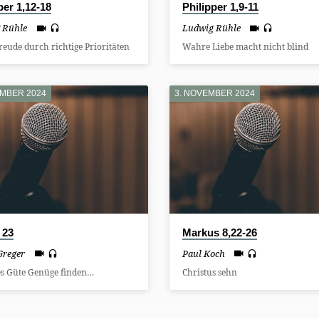
per 1,12-18
Philipper 1,9-11
 Rühle
Ludwig Rühle
reude durch richtige Prioritäten
Wahre Liebe macht nicht blind
EMBER 2024
3. NOVEMBER 2024
 23
Markus 8,22-26
Greger
Paul Koch
es Güte Genüge finden…
Christus sehn