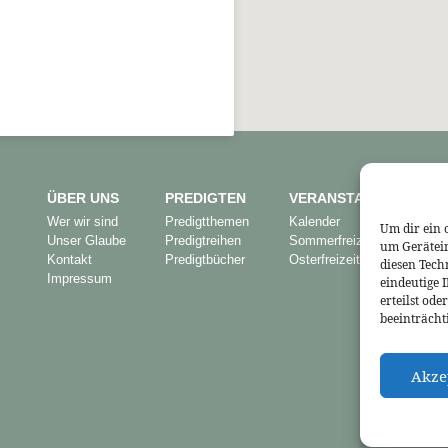
ÜBER UNS
PREDIGTEN
VERANSTALTUNGEN
Wer wir sind
Predigtthemen
Kalender
Um dir ein 
Unser Glaube
Predigtreihen
Sommerfreizeit
um Gerätei
Kontakt
Predigtbücher
Osterfreizeit
diesen Tech
Impressum
eindeutige 
erteilst od
beeinträcht
Akze