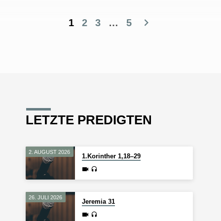
1
2
3
…
5
LETZTE PREDIGTEN
2. AUGUST 2026
1.Korinther 1,18–29
26. JULI 2026
Jeremia 31