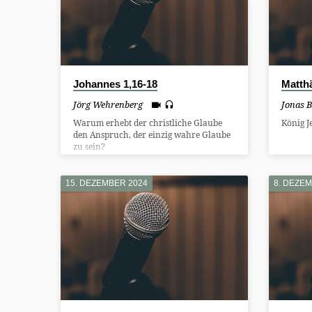
FROM
2024
Johannes 1,16-18
Matth
Jörg Wehrenberg
Jonas 
Warum erhebt der christliche Glaube
König J
den Anspruch, der einzig wahre Glaube
zu sein?
15. DEZEMBER 2024
8. DEZE