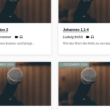
äus 2
Johannes 1,1-4
Brammer
Ludwig Rühle
esus kommt, und bringt…
Wie das Wort des Heils zu uns k
MBER 2024
1. DEZEMBER 2024