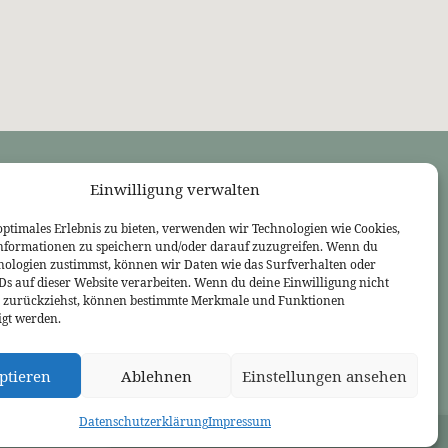
Einwilligung verwalten
LINKS
Bekennende Evangelisch-Reformierte Gemeinde Nordhorn
optimales Erlebnis zu bieten, verwenden wir Technologien wie Cookies,
Bekennende Evangelisch-Reformierte Gemeinde Gießen
nformationen zu speichern und/oder darauf zuzugreifen. Wenn du
Bekennende Evangelisch-Reformierte Gemeinde Tübingen
nologien zustimmst, können wir Daten wie das Surfverhalten oder
Akademie für Reformatorische Theologie
IDs auf dieser Website verarbeiten. Wenn du deine Einwilligung nicht
Bekennende Kirche (kostenlose Zeitschrift)
er zurückziehst, können bestimmte Merkmale und Funktionen
Josia Blog
igt werden.
Evangelium21
3L Verlag
ptieren
Ablehnen
Einstellungen ansehen
Betanien Verlag
PRCA
Datenschutzerklärung
Impressum
HEUTE
Gebetskreis
HEUTE
Jugendkreis