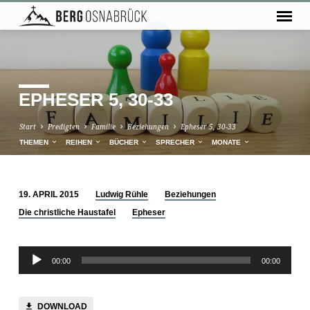
EPHESER 5, 30-33
Start
Predigten
Familie
Beziehungen
Epheser 5, 30-33
THEMEN
REIHEN
BÜCHER
SPRECHER
MONATE
19. APRIL 2015
Ludwig Rühle
Beziehungen
EPHESER
Die christliche Haustafel
Epheser
5,
30-
Audio-
33
00:00
00:00
Player
DOWNLOAD