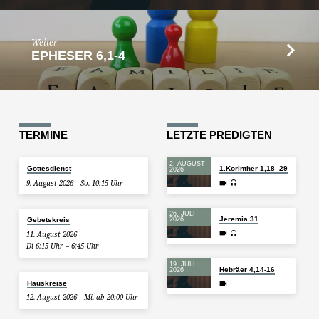
Weiter
EPHESER 6,1-4
TERMINE
LETZTE PREDIGTEN
2. AUGUST
Gottesdienst
1.Korinther 1,18–29
2026
9. August 2026
So. 10:15 Uhr
26. JULI
Jeremia 31
Gebetskreis
2026
11. August 2026
Di 6:15 Uhr – 6:45 Uhr
19. JULI
Hebräer 4,14-16
2026
Hauskreise
12. August 2026
Mi. ab 20:00 Uhr