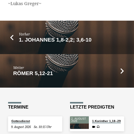
~Lukas Greger~
Vorher
1. JOHANNES 1,8-2,2; 3,6-10
Weiter
RÖMER 5,12-21
TERMINE
LETZTE PREDIGTEN
2. AUGUST
Gottesdienst
1.Korinther 1,18–29
2026
9. August 2026
So. 10:15 Uhr