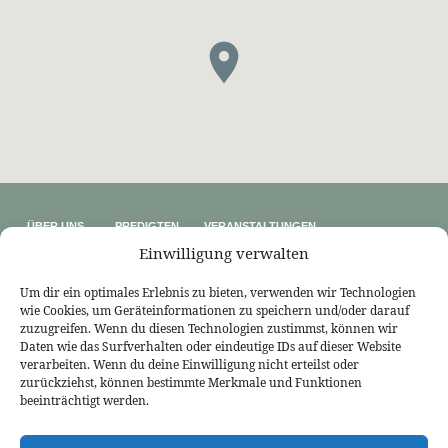
ÜBER UNS
PREDIGTEN
VERANSTALTUNGEN
Wer wir sind
Predigtthemen
Kalender
Einwilligung verwalten
Unser Glaube
Predigtreihen
Sommerfreizeit
Kontakt
Predigtbücher
Osterfreizeit
Impressum
Um dir ein optimales Erlebnis zu bieten, verwenden wir Technologien
wie Cookies, um Geräteinformationen zu speichern und/oder darauf
LINKS
zuzugreifen. Wenn du diesen Technologien zustimmst, können wir
Bekennende Evangelisch-Reformierte Gemeinde Nordhorn
Daten wie das Surfverhalten oder eindeutige IDs auf dieser Website
Bekennende Evangelisch-Reformierte Gemeinde Gießen
verarbeiten. Wenn du deine Einwilligung nicht erteilst oder
Bekennende Evangelisch-Reformierte Gemeinde Tübingen
zurückziehst, können bestimmte Merkmale und Funktionen
Akademie für Reformatorische Theologie
Bekennende Kirche (kostenlose Zeitschrift)
beeinträchtigt werden.
Josia Blog
Evangelium21
3L Verlag