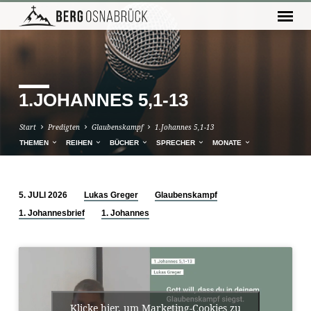
1.JOHANNES 5,1-13
Start
Predigten
Glaubenskampf
1.Johannes 5,1-13
THEMEN
REIHEN
BÜCHER
SPRECHER
MONATE
5. JULI 2026
Lukas Greger
Glaubenskampf
1.JOHANNES
1. Johannesbrief
1. Johannes
5,1-
13
Klicke hier, um Marketing-Cookies zu