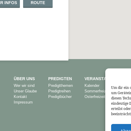
R INFOS
ROUTE
ÜBER UNS
PREDIGTEN
VERANSTALTUNGEN
Wer wir sind
Predigtthemen
Kalender
Um dir ein 
Unser Glaube
Predigtreihen
Sommerfreizeit
um Gerätei
Kontakt
Predigtbücher
Osterfreizeit
diesen Tech
Impressum
eindeutige 
erteilst od
beeinträcht
Akze