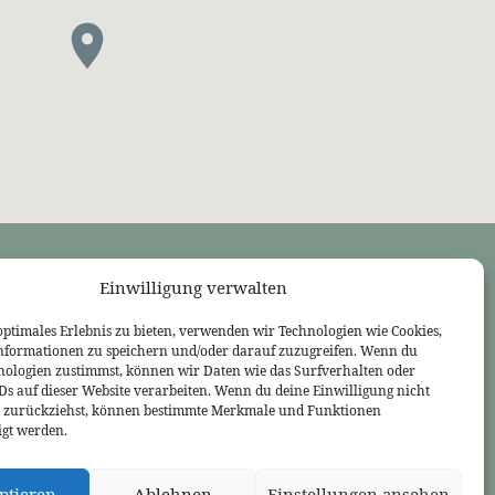
Einwilligung verwalten
LINKS
Bekennende Evangelisch-Reformierte Gemeinde Nordhorn
optimales Erlebnis zu bieten, verwenden wir Technologien wie Cookies,
Bekennende Evangelisch-Reformierte Gemeinde Gießen
nformationen zu speichern und/oder darauf zuzugreifen. Wenn du
Bekennende Evangelisch-Reformierte Gemeinde Tübingen
nologien zustimmst, können wir Daten wie das Surfverhalten oder
Akademie für Reformatorische Theologie
IDs auf dieser Website verarbeiten. Wenn du deine Einwilligung nicht
Bekennende Kirche (kostenlose Zeitschrift)
er zurückziehst, können bestimmte Merkmale und Funktionen
Josia Blog
igt werden.
Evangelium21
3L Verlag
ptieren
Ablehnen
Einstellungen ansehen
Betanien Verlag