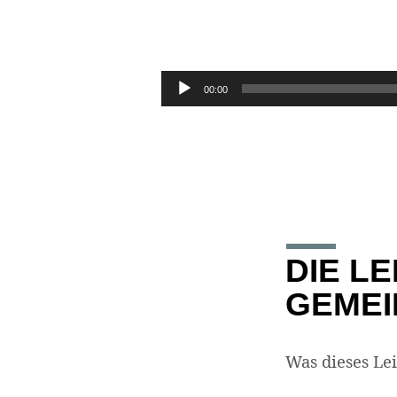
HEBRÄER
12,
Audio-
00:00
Player
3-
17
DIE L
GEMEI
Was dieses Lei