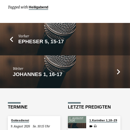
Tagged with
Heiligabend
Vorher
EPHESER 5, 15-17
Weiter
JOHANNES 1, 16-17
TERMINE
LETZTE PREDIGTEN
2. AUGUST
Gottesdienst
1.Korinther 1,18–29
2026
9. August 2026
So. 10:15 Uhr