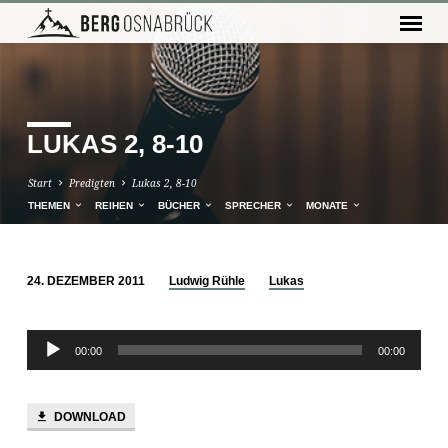
LUKAS 2, 8-10
Start
Predigten
Lukas 2, 8-10
THEMEN
REIHEN
BÜCHER
SPRECHER
MONATE
24. DEZEMBER 2011
Ludwig Rühle
Lukas
LUKAS
2,
Audio-
8-
00:00
00:00
Player
10
DOWNLOAD