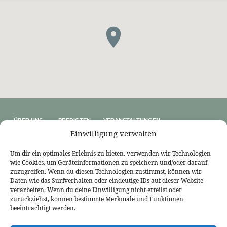
ÜBER UNS
PREDIGTEN
VERANSTALTUNGEN
Wer wir sind
Predigtthemen
Kalender
Einwilligung verwalten
Unser Glaube
Predigtreihen
Sommerfreizeit
Kontakt
Predigtbücher
Osterfreizeit
Impressum
Um dir ein optimales Erlebnis zu bieten, verwenden wir Technologien
wie Cookies, um Geräteinformationen zu speichern und/oder darauf
LINKS
zuzugreifen. Wenn du diesen Technologien zustimmst, können wir
Bekennende Evangelisch-Reformierte Gemeinde Nordhorn
Daten wie das Surfverhalten oder eindeutige IDs auf dieser Website
Bekennende Evangelisch-Reformierte Gemeinde Gießen
verarbeiten. Wenn du deine Einwilligung nicht erteilst oder
Bekennende Evangelisch-Reformierte Gemeinde Tübingen
zurückziehst, können bestimmte Merkmale und Funktionen
Akademie für Reformatorische Theologie
beeinträchtigt werden.
Bekennende Kirche (kostenlose Zeitschrift)
Josia Blog
Evangelium21