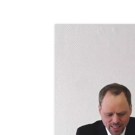
MATTHÄUS
5,31-
32