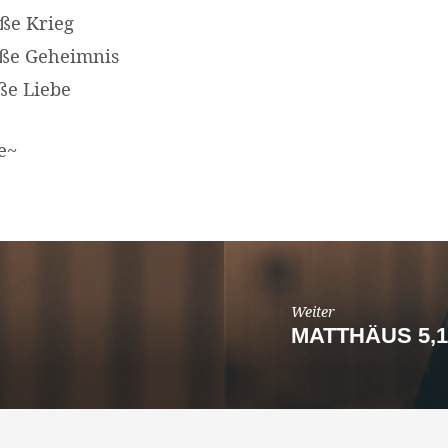
ße Krieg
oße Geheimnis
ße Liebe
e~
Weiter
MATTHÄUS 5,1