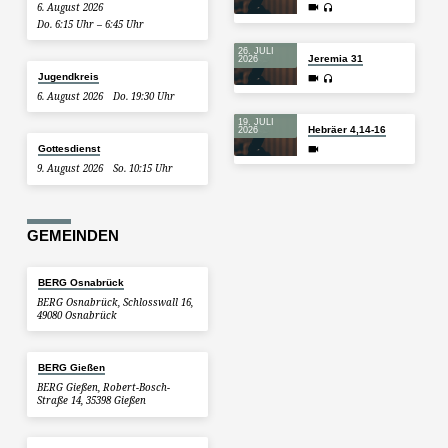
6. August 2026
Do. 6:15 Uhr – 6:45 Uhr
26. JULI
Jeremia 31
2026
Jugendkreis
6. August 2026
Do. 19:30 Uhr
19. JULI
Hebräer 4,14-16
2026
Gottesdienst
9. August 2026
So. 10:15 Uhr
GEMEINDEN
BERG Osnabrück
BERG Osnabrück, Schlosswall 16,
49080 Osnabrück
BERG Gießen
BERG Gießen, Robert-Bosch-
Straße 14, 35398 Gießen