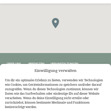
ÜBER UNS
PREDIGTEN
VERANSTALTUNGEN
Wer wir sind
Predigtthemen
Kalender
Einwilligung verwalten
Unser Glaube
Predigtreihen
Sommerfreizeit
Kontakt
Predigtbücher
Osterfreizeit
Impressum
Um dir ein optimales Erlebnis zu bieten, verwenden wir Technologien
wie Cookies, um Geräteinformationen zu speichern und/oder darauf
LINKS
zuzugreifen. Wenn du diesen Technologien zustimmst, können wir
Bekennende Evangelisch-Reformierte Gemeinde Nordhorn
Daten wie das Surfverhalten oder eindeutige IDs auf dieser Website
Bekennende Evangelisch-Reformierte Gemeinde Gießen
verarbeiten. Wenn du deine Einwilligung nicht erteilst oder
Bekennende Evangelisch-Reformierte Gemeinde Tübingen
zurückziehst, können bestimmte Merkmale und Funktionen
Akademie für Reformatorische Theologie
Bekennende Kirche (kostenlose Zeitschrift)
beeinträchtigt werden.
Josia Blog