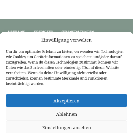
ÜBER UNS
PREDIGTEN
VERANSTALTUNGEN
Wer wir sind
Predigtthemen
Kalender
Einwilligung verwalten
Unser Glaube
Predigtreihen
Sommerfreizeit
Kontakt
Predigtbücher
Osterfreizeit
Impressum
Um dir ein optimales Erlebnis zu bieten, verwenden wir Technologien
wie Cookies, um Geräteinformationen zu speichern und/oder darauf
LINKS
zuzugreifen. Wenn du diesen Technologien zustimmst, können wir
Bekennende Evangelisch-Reformierte Gemeinde Nordhorn
Daten wie das Surfverhalten oder eindeutige IDs auf dieser Website
Bekennende Evangelisch-Reformierte Gemeinde Gießen
verarbeiten. Wenn du deine Einwilligung nicht erteilst oder
Bekennende Evangelisch-Reformierte Gemeinde Tübingen
zurückziehst, können bestimmte Merkmale und Funktionen
Akademie für Reformatorische Theologie
Bekennende Kirche (kostenlose Zeitschrift)
beeinträchtigt werden.
Josia Blog
Evangelium21
3L Verlag
Akzeptieren
Betanien Verlag
PRCA
Ablehnen
Einstellungen ansehen