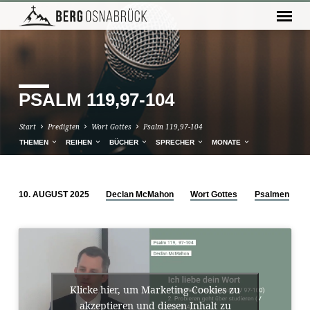
PSALM 119,97-104
Start
Predigten
Wort Gottes
Psalm 119,97-104
THEMEN
REIHEN
BÜCHER
SPRECHER
MONATE
10. AUGUST 2025
Declan McMahon
Wort Gottes
Psalmen
PSALM
119,97-
104
Klicke hier, um Marketing-Cookies zu
akzeptieren und diesen Inhalt zu