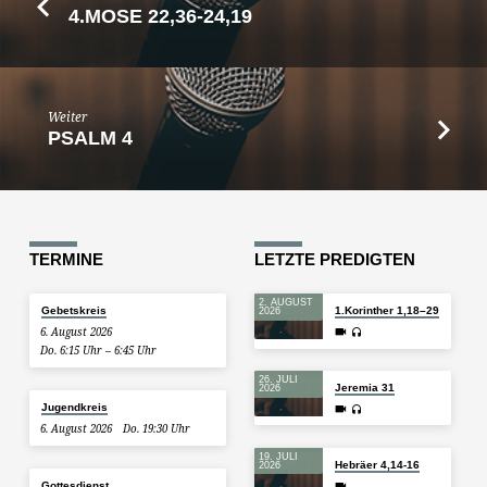
4.MOSE 22,36-24,19
Weiter
PSALM 4
TERMINE
LETZTE PREDIGTEN
2. AUGUST
Gebetskreis
1.Korinther 1,18–29
2026
6. August 2026
Do. 6:15 Uhr – 6:45 Uhr
26. JULI
Jeremia 31
2026
Jugendkreis
6. August 2026
Do. 19:30 Uhr
19. JULI
Hebräer 4,14-16
2026
Gottesdienst