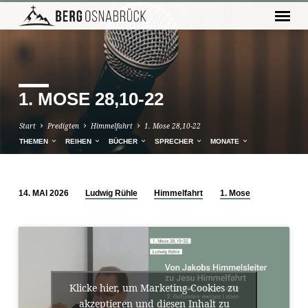
1. MOSE 28,10-22
Start
Predigten
Himmelfahrt
1. Mose 28,10-22
THEMEN
REIHEN
BÜCHER
SPRECHER
MONATE
14. MAI 2026
Ludwig Rühle
Himmelfahrt
1. Mose
1.
MOSE
28,10-
22
Klicke hier, um Marketing-Cookies zu
akzeptieren und diesen Inhalt zu