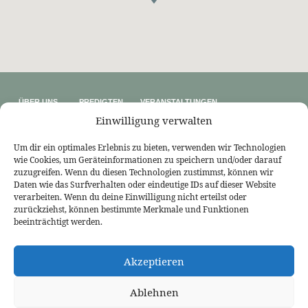
ÜBER UNS
PREDIGTEN
VERANSTALTUNGEN
Wer wir sind
Predigtthemen
Kalender
Einwilligung verwalten
Unser Glaube
Predigtreihen
Sommerfreizeit
Kontakt
Predigtbücher
Osterfreizeit
Impressum
Um dir ein optimales Erlebnis zu bieten, verwenden wir Technologien
wie Cookies, um Geräteinformationen zu speichern und/oder darauf
LINKS
zuzugreifen. Wenn du diesen Technologien zustimmst, können wir
Bekennende Evangelisch-Reformierte Gemeinde Nordhorn
Daten wie das Surfverhalten oder eindeutige IDs auf dieser Website
Bekennende Evangelisch-Reformierte Gemeinde Gießen
verarbeiten. Wenn du deine Einwilligung nicht erteilst oder
Bekennende Evangelisch-Reformierte Gemeinde Tübingen
zurückziehst, können bestimmte Merkmale und Funktionen
Akademie für Reformatorische Theologie
Bekennende Kirche (kostenlose Zeitschrift)
beeinträchtigt werden.
Josia Blog
Evangelium21
3L Verlag
Akzeptieren
Betanien Verlag
PRCA
Ablehnen