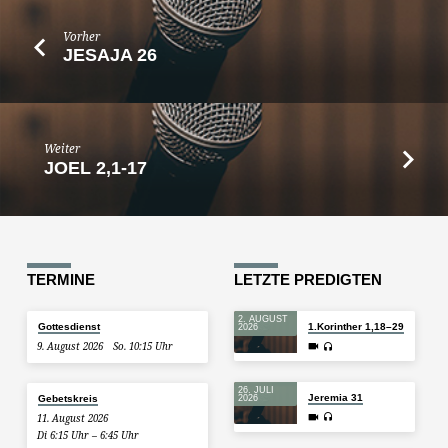
Vorher
JESAJA 26
Weiter
JOEL 2,1-17
TERMINE
LETZTE PREDIGTEN
2. AUGUST
Gottesdienst
1.Korinther 1,18–29
2026
9. August 2026
So. 10:15 Uhr
26. JULI
Jeremia 31
Gebetskreis
2026
11. August 2026
Di 6:15 Uhr – 6:45 Uhr