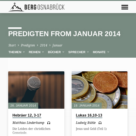
PREDIGTEN FROM JANUAR 2014
Start
Predigten
2014
Januar
THEMEN
REIHEN
BÜCHER
SPRECHER
MONATE
PREDIGTEN
FROM
JANUAR
2014
26. JANUAR 2014
19. JANUAR 2014
Hebräer 12, 3-17
Lukas 16,10-13
Matthias Linderkamp
Ludwig Rühle
Die Leiden der christlichen
Jesus und Geld (Teil 1)
Gemeinde.