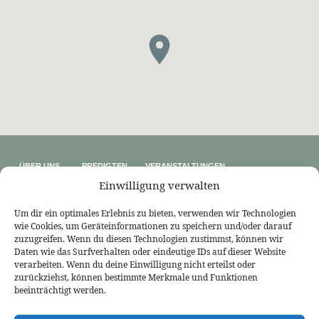
ÜBER UNS
PREDIGTEN
VERANSTALTUNGEN
Wer wir sind
Predigtthemen
Kalender
Einwilligung verwalten
Unser Glaube
Predigtreihen
Sommerfreizeit
Kontakt
Predigtbücher
Osterfreizeit
Impressum
Um dir ein optimales Erlebnis zu bieten, verwenden wir Technologien
wie Cookies, um Geräteinformationen zu speichern und/oder darauf
LINKS
zuzugreifen. Wenn du diesen Technologien zustimmst, können wir
Bekennende Evangelisch-Reformierte Gemeinde Nordhorn
Daten wie das Surfverhalten oder eindeutige IDs auf dieser Website
Bekennende Evangelisch-Reformierte Gemeinde Gießen
verarbeiten. Wenn du deine Einwilligung nicht erteilst oder
Bekennende Evangelisch-Reformierte Gemeinde Tübingen
zurückziehst, können bestimmte Merkmale und Funktionen
Akademie für Reformatorische Theologie
Bekennende Kirche (kostenlose Zeitschrift)
beeinträchtigt werden.
Josia Blog
Evangelium21