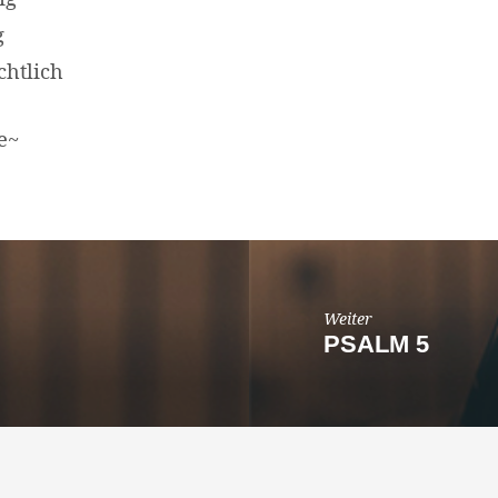
g
chtlich
e~
Weiter
PSALM 5