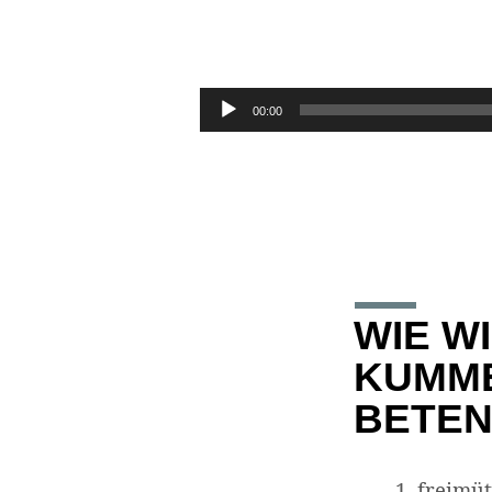
PSALM
4
Audio-
00:00
Player
WIE W
KUMME
BETEN
freimüt