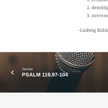
demüti
zuversi
~Ludwig Rühl
Vorher
PSALM 119,97-104