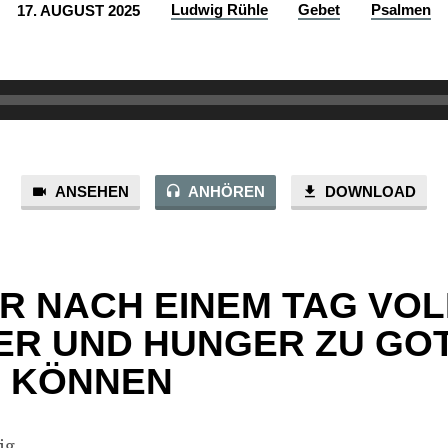
Ludwig Rühle
Gebet
Psalmen
17. AUGUST 2025
ANSEHEN
ANHÖREN
DOWNLOAD
IR NACH EINEM TAG VO
R UND HUNGER ZU GO
 KÖNNEN
ig